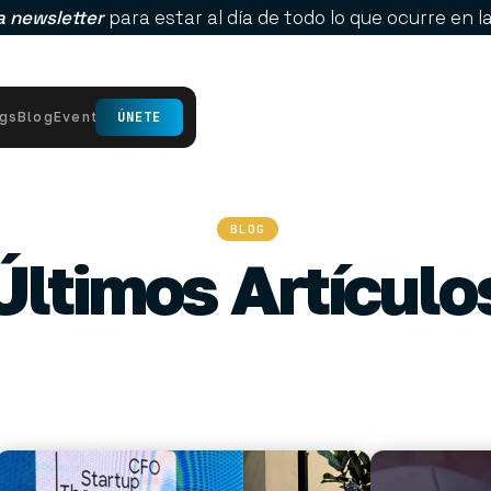
a newsletter
para estar al día de todo lo que ocurre en 
ngs
Blog
Eventos
ÚNETE
BLOG
Últimos Artículo