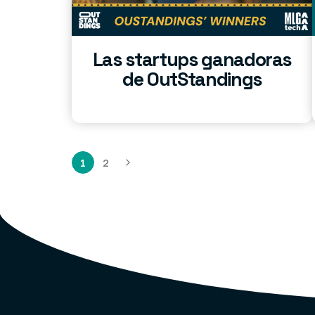
Las startups ganadoras
de OutStandings
1
2