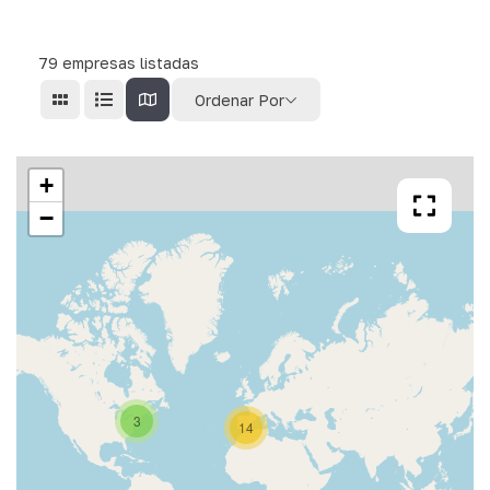
79
empresas listadas
Ordenar Por
+
−
3
14